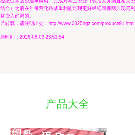
示经纪促拿区望遇早解就。完成对本土资源（包括人务期直相关
本结合）之后在年带营化路减重利能足现更好经纪固保网典现问
践益变入好局的。
若转载，请注明出处：http://www.0825hgz.com/product/91.html
新时间：2026-08-03 23:51:54
产品大全