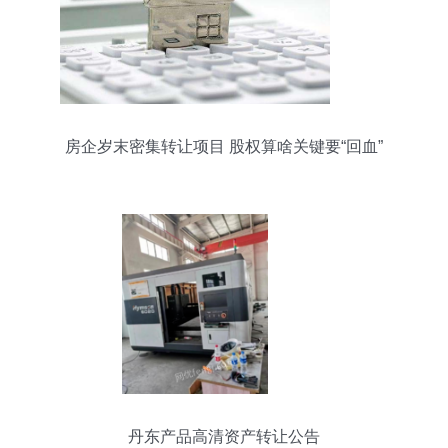
房企岁末密集转让项目 股权算啥关键要“回血”
丹东产品高清资产转让公告