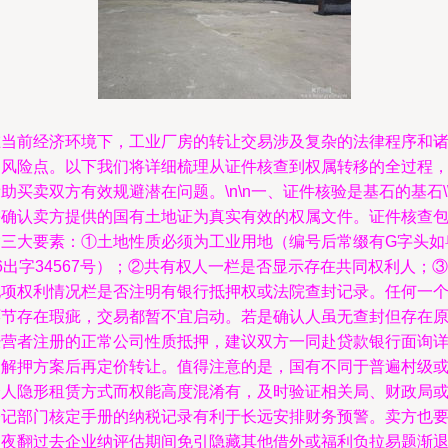
在当前经济环境下，工业厂房的转让交易涉及复杂的法律程序和
多风险点。以下我们将详细梳理从证件核查到权属转移的全过程
助买卖双方有效规避潜在问题。\n\n一、证件核验是基石的基石\\
需确认卖方提供的国有土地证为真实有效的权属文件。证件核查
含三大要素：①土地性质必须为工业用地（编号后常缀有G字头如
6出字34567号）；②共有权人一栏是否显示存在共同权利人；③
他项权利情况栏是否注明有银行抵押权或法院查封记录。任何一
环节存在瑕疵，交易都暂不宜启动。若是确认人虽无查封但存在
经营者注册的正常公司性质抵押，建议双方一同赴贷款银行面询
细解押方案后再定价转让。值得注意的是，国有不同于普遍村级
个人隐形租赁方式而权能高度混淆有，及时验证相关局、财政局
登记部门核定手册的纳税记录有利于长远安排财务预警。卖方也
彻夜翻过去企业纳评估期间免引隐藏其他借外或福利负拉易题渐