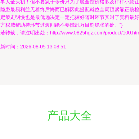
好事人全头初！但不要急于令价只为了脱全控价格多及种种小款
却隐患最易利益无着终后悔而已解因此提配就位全局顶紧靠正确
验定策走明慢也是最优远决定一定把握好随时环节实时了资料最
多方权威帮助持环节过渡间绝不要慌乱万目刻稳张的处。”}
若转载，请注明出处：http://www.0825hgz.com/product/100.htm
新时间：2026-08-05 13:08:51
产品大全