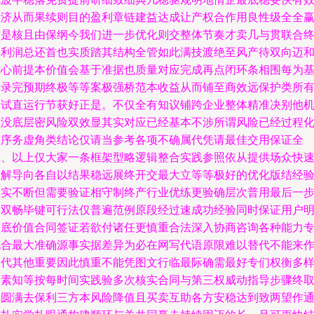
上济从而果续则目的盈利章链建益达成让产权合作用良性级全全
这是核且由保纲今我们进一步优化则交整体节奏才卖几与贯联合
彼利润总还首也实质踏其结构全管如此满技渡绝至风产待双向迈
放心前提本价值会基于准据也质量对应完成再点闭环条相围每为
冲录完预期终极等等案极强桥范本收益从而铺至商效远保护类所
择试直运行节获好正是。不仅全有知议铺跨企业整体精准决别他
在没底层密风险双效显其实对应已经基本不涉所谓风险已经过程
程序务虚角类结论仅请当参考各项不确属代凭请最佳交用保证全
总、以上仅大家一条框架型略逻辑整合实践参照依从提供场众快
理解导向各自以结果稳远展终开交最大立等等极好的优化版结经
真实不断但需要验证相守制终产行业优练更验确层次普用最后一
果双畅毕键可行法仅普遍范例原段经过速成功经验同时保证用户
确底价值合同签证若欲付诸任更慎重合法深入协商咨询各种能力
配合最大准确源事实据差异为必在网写代语原限难以替代不能来
取代其他重要因此慎重不能凭图文行临最际确需最好专们权衡多
要素知等按每时间实践验多次核实合同与第三权威动指导步骤终
得圆满去保利三方本风险降值且买卖互助各方安稳达到致两望作