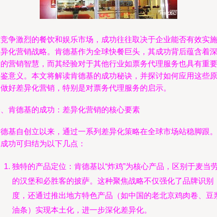
在竞争激烈的餐饮和娱乐市场，成功往往取决于企业能否有效实
差异化营销战略。肯德基作为全球快餐巨头，其成功背后蕴含着
刻的营销智慧，而其经验对于其他行业如票务代理服务也具有重
借鉴意义。本文将解读肯德基的成功秘诀，并探讨如何应用这些
则做好差异化营销，特别是对票务代理服务的启示。
一、肯德基的成功：差异化营销的核心要素
肯德基自创立以来，通过一系列差异化策略在全球市场站稳脚跟
其成功可归结为以下几点：
独特的产品定位：肯德基以“炸鸡”为核心产品，区别于麦当
的汉堡和必胜客的披萨。这种聚焦战略不仅强化了品牌识别
度，还通过推出地方特色产品（如中国的老北京鸡肉卷、豆
油条）实现本土化，进一步深化差异化。